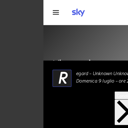
Fotografia
L’ignoto in mostra
R
egard – Unknown Unkno
Domenica 9 luglio – ore
ARTE
07 Luglio 2023
Condi