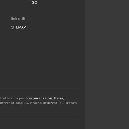
GO
link utili
SITEMAP
trattuali o per
trasparenza tariffaria
,
y international AG e sono utilizzati su licenza.