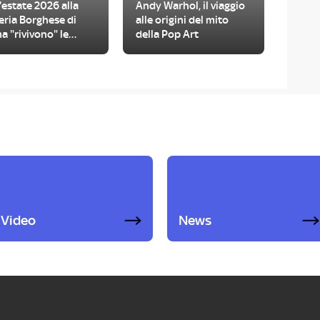
'estate 2026 alla
Andy Warhol, il viaggio
eria Borghese di
alle origini del mito
 "rivivono" le
della Pop Art
amorfosi di Ovidio
Video
News