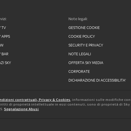
vizi:
Note legali:
Y TV
GESTIONE COOKIE
Y APPS
COOKIE POLICY
OW
SECURITY E PRIVACY
Y BAR
NOTE LEGALI
ZI SKY
OFFERTA SKY MEDIA
CORPORATE
DICHIARAZIONE DI ACCESSIBILITA'
ndizioni contrattuali, Privacy & Cookies
, informazioni sulle modifiche con
 diritti di proprietà intellettuale in essi contenuti, sono di proprietà di Sk
05.
Segnalazione Abusi