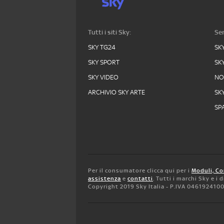
Tutti i siti Sky:
Ser
SKY TG24
SK
SKY SPORT
SK
SKY VIDEO
N
ARCHIVIO SKY ARTE
SK
SPA
Per il consumatore clicca qui per i
Moduli, Co
assistenza
e
contatti
. Tutti i marchi Sky e i
Copyright 2019 Sky Italia - P.IVA 046192410