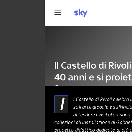
Fotografia
Il Castello di Rivol
40 anni e si proie
futuro
I
l Castello di Rivoli celebr
sull'arte globale e sull'inc
ARTE
01 Dicembre 2024
attendere i visitatori sono 
collezioni all’installazione di Gabri
progetto didattico dedicato ai più g