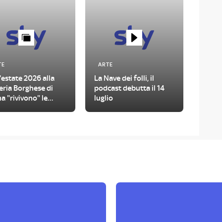
TE
ARTE
'estate 2026 alla
La Nave dei folli, il
eria Borghese di
podcast debutta il 14
 "rivivono" le
luglio
amorfosi di Ovidio