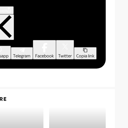
vidi
sapp
Telegram
Facebook
Twitter
Copia link
RE