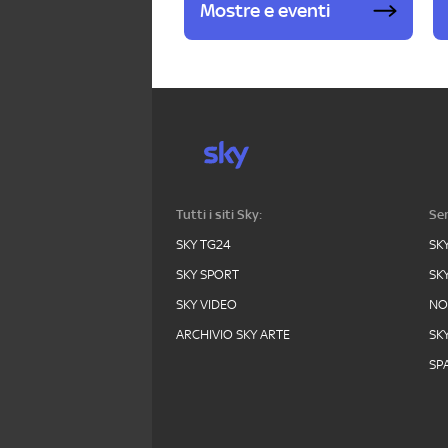
Mostre e eventi
Tutti i siti Sky:
Ser
SKY TG24
SK
SKY SPORT
SK
SKY VIDEO
N
ARCHIVIO SKY ARTE
SK
SPA