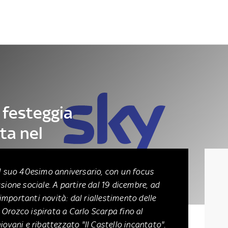
Letteratura
Architettura
Danza e teatro
i festeggia
tta nel
a il suo 40esimo anniversario, con un focus
lusione sociale. A partire dal 19 dicembre, ad
importanti novità: dal riallestimento delle
el Orozco ispirata a Carlo Scarpa fino al
iovani e ribattezzato "Il Castello incantato".