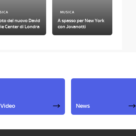
SICA
MUSICA
oto del nuovo David
A spasso per New York
ie Center di Londra
con Jovanotti
Video
News