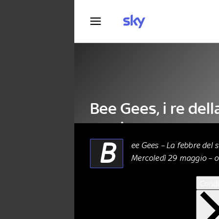
Fotografia
Bee Gees, i re dell
music
B
ee Gees – La febbre del 
Mercoledì 29 maggio – or
MUSICA
28 Maggio 2024
Condi