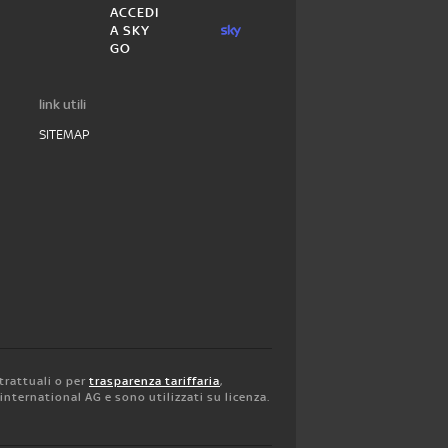
ACCEDI
A SKY
GO
link utili
SITEMAP
trattuali o per
trasparenza tariffaria
,
y international AG e sono utilizzati su licenza.