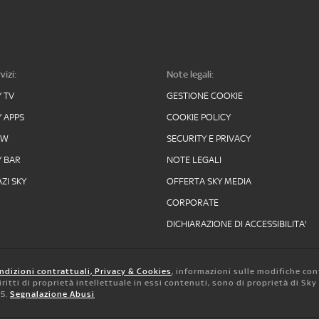
vizi:
Note legali:
Y TV
GESTIONE COOKIE
Y APPS
COOKIE POLICY
OW
SECURITY E PRIVACY
Y BAR
NOTE LEGALI
ZI SKY
OFFERTA SKY MEDIA
CORPORATE
DICHIARAZIONE DI ACCESSIBILITA'
ndizioni contrattuali, Privacy & Cookies
, informazioni sulle modifiche con
 diritti di proprietà intellettuale in essi contenuti, sono di proprietà di Sk
05.
Segnalazione Abusi