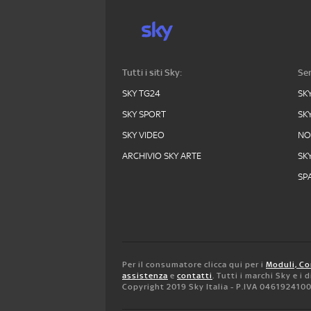
Tutti i siti Sky:
Ser
SKY TG24
SK
SKY SPORT
SK
SKY VIDEO
N
ARCHIVIO SKY ARTE
SK
SPA
Per il consumatore clicca qui per i
Moduli, Co
assistenza
e
contatti
. Tutti i marchi Sky e i
Copyright 2019 Sky Italia - P.IVA 046192410