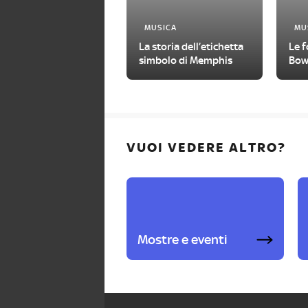
MUSICA
MU
La storia dell’etichetta
Le f
simbolo di Memphis
Bow
VUOI VEDERE ALTRO?
Mostre e eventi