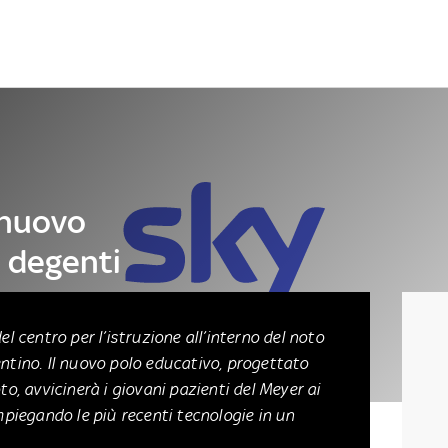
Letteratura
Architettura
Danza e teatro
 nuovo
i degenti
er
el centro per l’istruzione all’interno del noto
entino. Il nuovo polo educativo, progettato
to, avvicinerà i giovani pazienti del Meyer ai
impiegando le più recenti tecnologie in un