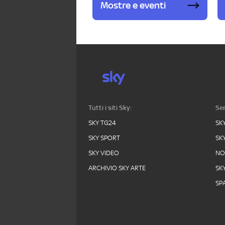
Mostre e eventi
Tutti i siti Sky:
Ser
SKY TG24
SK
SKY SPORT
SK
SKY VIDEO
N
ARCHIVIO SKY ARTE
SK
SPA