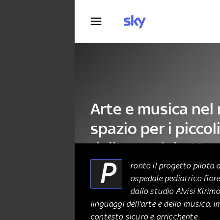
Fotografia
Arte e musica nel
spazio per i piccol
dell'ospedale Mey
P
ronto il progetto pilota d
ospedale pediatrico fior
ARCHITETTURA
25 Settembre 2024
dallo studio Alvisi Kirimo
linguaggi dell'arte e della musica, 
contesto sicuro e arricchente.