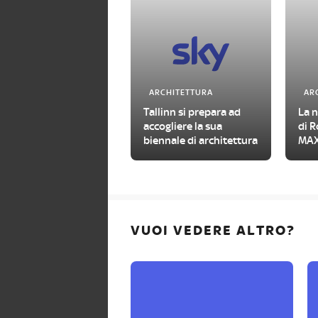
ARCHITETTURA
AR
Tallinn si prepara ad
La 
accogliere la sua
di R
biennale di architettura
MAX
VUOI VEDERE ALTRO?