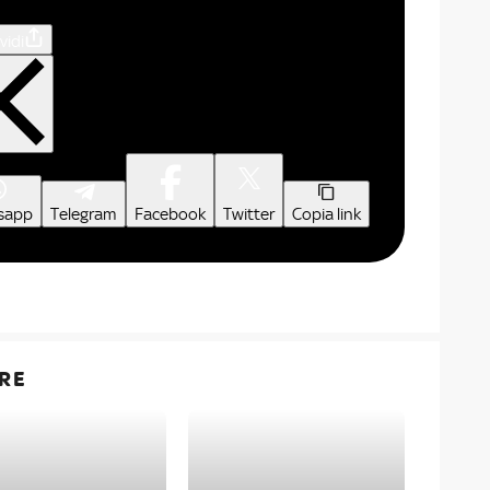
vidi
sapp
Telegram
Facebook
Twitter
Copia link
RE