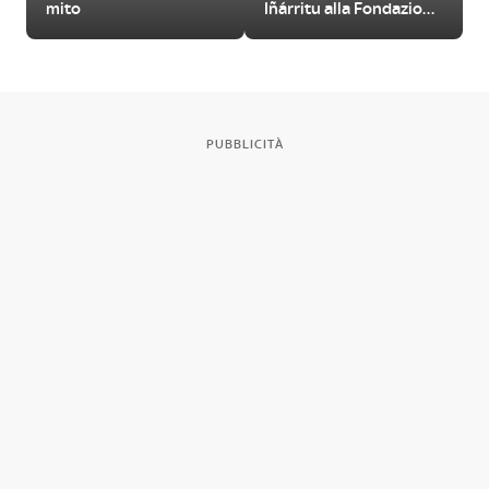
mito
Iñárritu alla Fondazione
Prada a Milano
PUBBLICITÀ