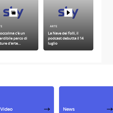
TE
ARTE
toccolma c'è un
La Nave dei folli, il
rdibile parco di
podcast debutta il 14
ture d'arte
luglio
temporanea
Video
News