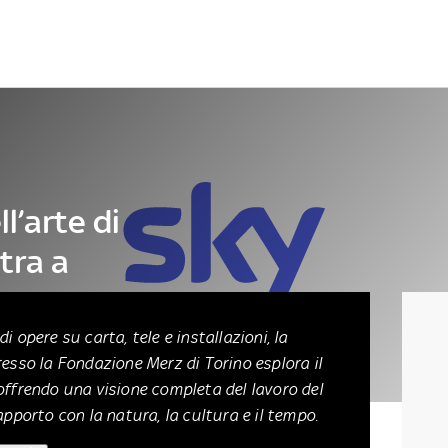
Letteratura
Architettura
Danza e teatro
l’arte di
tra a
i opere su carta, tele e installazioni, la
resso la Fondazione Merz di Torino esplora il
offrendo una visione completa del lavoro del
apporto con la natura, la cultura e il tempo.