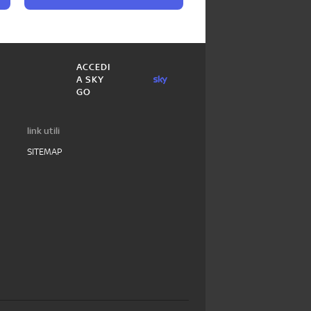
ACCEDI
A SKY
GO
link utili
SITEMAP