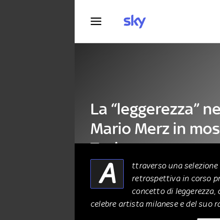
Fotografia
La “leggerezza” nel
Mario Merz in mos
Torino
A
ttraverso una selezione d
retrospettiva in corso p
ARTE
16 Luglio 2024
concetto di leggerezza, 
celebre artista milanese e del suo r