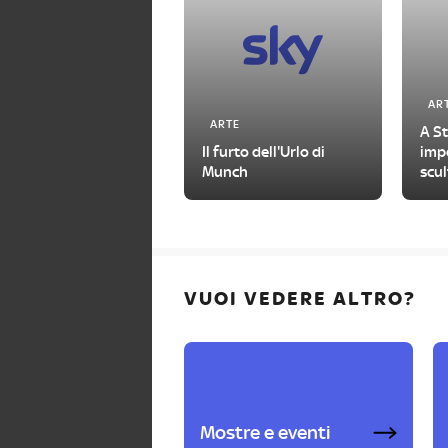
AR
ARTE
A S
Il furto dell'Urlo di
impe
Munch
scul
con
VUOI VEDERE ALTRO?
Mostre e eventi