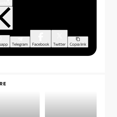
vidi
sapp
Telegram
Facebook
Twitter
Copia link
RE