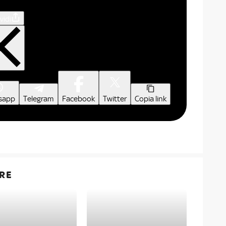
vidi
sapp
Telegram
Facebook
Twitter
Copia link
RE