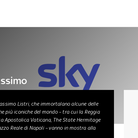
Letteratura
Architettura
Danza e teatro
assimo
irenze
Massimo Listri, che immortalano alcune delle
e più iconiche del mondo – tra cui la Reggia
teca Apostolica Vaticana, The State Hermitage
zzo Reale di Napoli – vanno in mostra alla