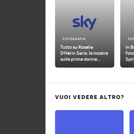
FOTOGRAFIA
FO
Tutto su Rosalie
In B
D’Hérin Seris: la mostra
foto
sulla prima donna
Spin
fotografa in Valle
mon
d’Aosta
VUOI VEDERE ALTRO?