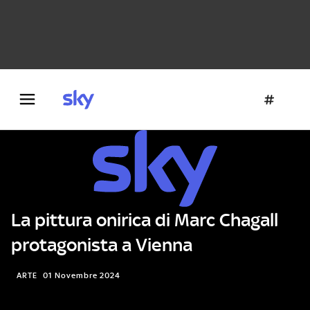
Danza e teatro
Fotografia
Letteratura
Architettura
La pittura onirica di Marc Chagall
protagonista a Vienna
ARTE
01 Novembre 2024