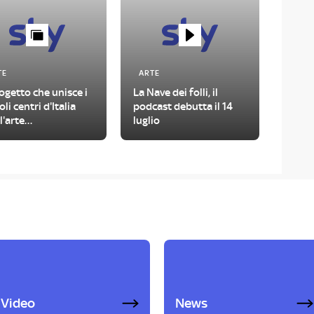
TE
ARTE
rogetto che unisce i
La Nave dei folli, il
oli centri d'Italia
podcast debutta il 14
l'arte
luglio
temporanea
Video
News