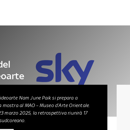
Letteratura
Architettura
Danza e teatro
del
eoarte
 videoarte Nam June Paik si prepara a
a mostra al
MAO – Museo d’Arte Orientale
.
 23 marzo 2025, la retrospettiva riunirà 17
a sudcoreano.