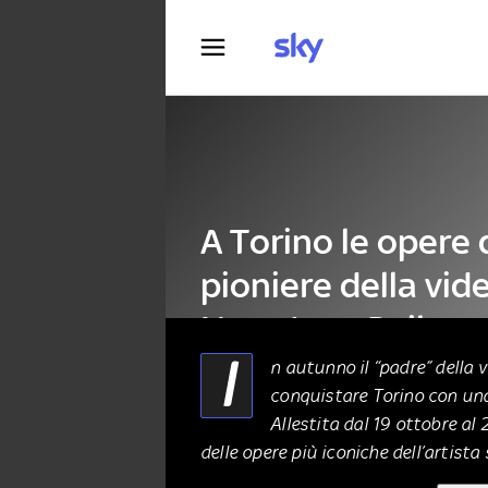
Fotografia
A Torino le opere 
pioniere della vid
Nam June Paik
I
n autunno il “padre” della
conquistare Torino con un
ARTE
29 Luglio 2024
Allestita dal 19 ottobre al
delle opere più iconiche dell’artist