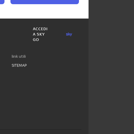
ACCEDI
A SKY
GO
link utili
SITEMAP