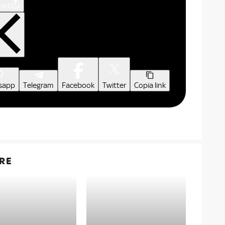
vidi
sapp
Telegram
Facebook
Twitter
Copia link
RE