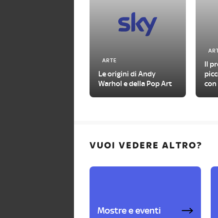
AR
ARTE
Il p
Le origini di Andy
picc
Warhol e della Pop Art
con 
con
VUOI VEDERE ALTRO?
Mostre e eventi