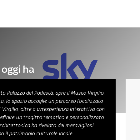
Letteratura
Architettura
Danza e teatro
a oggi ha
to Palazzo del Podestà, apre il Museo Virgilio.
ta, lo spazio accoglie un percorso focalizzato
i Virgilio, oltre a un'esperienza interattiva con
efinire un tragitto tematico e personalizzato.
rchitettonica ha rivelato dei meravigliosi
o il patrimonio culturale locale.