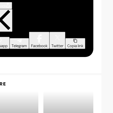
vidi
sapp
Telegram
Facebook
Twitter
Copia link
RE