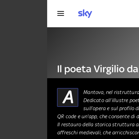
Fotografia
Il poeta Virgilio d
un suo museo
A
Mantova, nel ristruttura
Dedicato all’illustre poe
ALTRO
06 Dicembre 2024
sull’opera e sul profilo d
QR code e un'app, che consente di d
Il restauro della storica struttura a
affreschi medievali, che arricchiscon