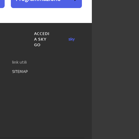
ACCEDI
A SKY
GO
link utili
SITEMAP