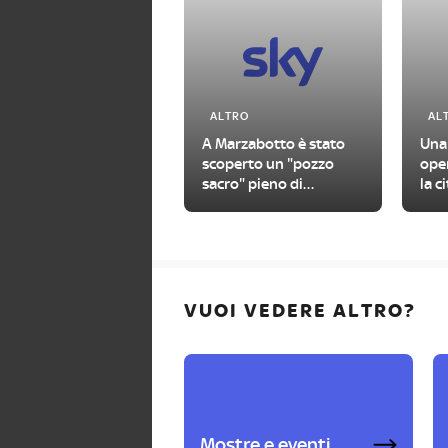
ALTRO
AL
A Marzabotto è stato
Una
scoperto un "pozzo
oper
sacro" pieno di
la c
manufatti antichi
VUOI VEDERE ALTRO?
Mostre e eventi