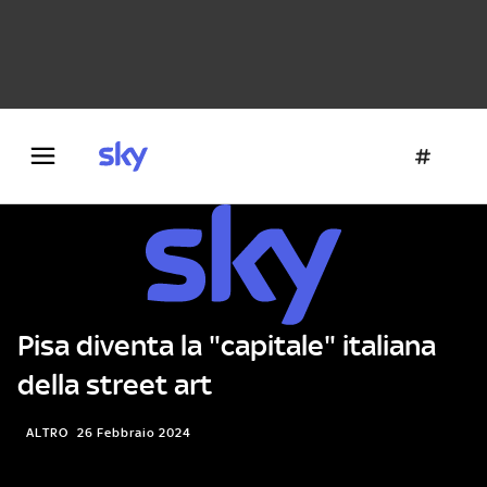
Danza e teatro
Fotografia
Letteratura
Architettura
Pisa diventa la "capitale" italiana
della street art
ALTRO
26 Febbraio 2024