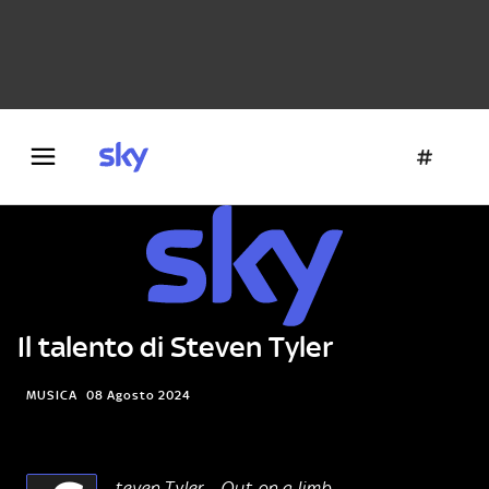
Danza e teatro
Fotografia
Letteratura
Architettura
Il talento di Steven Tyler
MUSICA
08 Agosto 2024
teven Tyler – Out on a limb