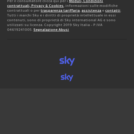
Per il consumatore clicca qui per i
Moduli, Condizioni
contrattuali, Privacy & Cookies
, informazioni sulle modifiche
contrattuali o per
trasparenza tariffaria
,
assistenza
e
contatti
.
Tutti i marchi Sky e i diritti di proprietà intellettuale in essi
contenuti, sono di proprietà di Sky international AG e sono
utilizzati su licenza. Copyright 2019 Sky Italia - P.IVA
04619241005.
Segnalazione Abusi