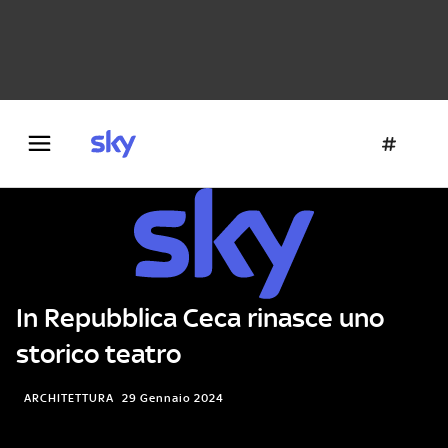
Danza e teatro
Fotografia
Letteratura
Architettura
In Repubblica Ceca rinasce uno
storico teatro
ARCHITETTURA
29 Gennaio 2024