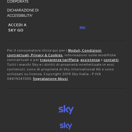
CORPORATE
DICHIARAZIONE DI
ACCESSIBILITA'
ACCEDI A
SKY GO
Per il consumatore clicca qui per i
Moduli, Condizioni
contrattuali, Privacy & Cookies
, informazioni sulle modifiche
contrattuali o per
trasparenza tariffaria
,
assistenza
e
contatti
.
Tutti i marchi Sky e i diritti di proprietà intellettuale in essi
contenuti, sono di proprietà di Sky international AG e sono
utilizzati su licenza. Copyright 2019 Sky Italia - P.IVA
04619241005.
Segnalazione Abusi