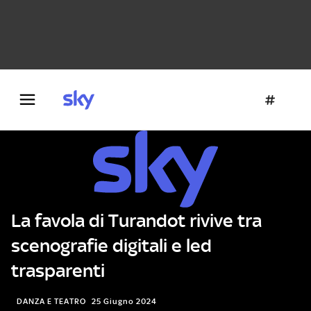
Danza e teatro
Fotografia
Letteratura
Architettura
La favola di Turandot rivive tra
scenografie digitali e led
trasparenti
DANZA E TEATRO
25 Giugno 2024