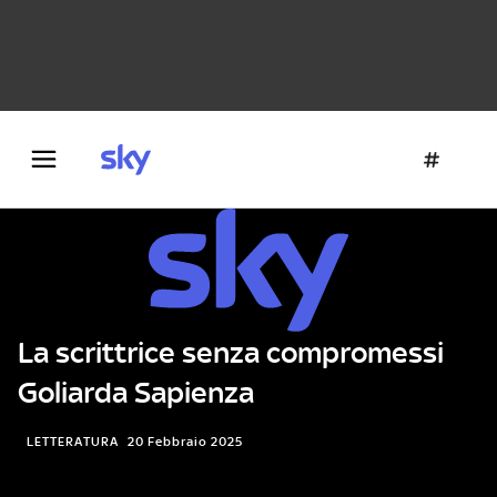
Danza e teatro
Fotografia
Letteratura
Architettura
La scrittrice senza compromessi
Goliarda Sapienza
LETTERATURA
20 Febbraio 2025