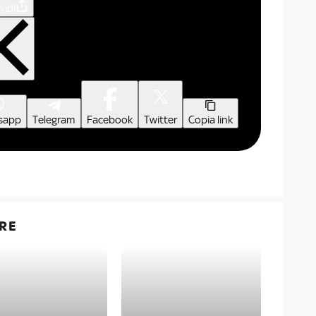
vidi
sapp
Telegram
Facebook
Twitter
Copia link
RE