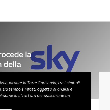
Letteratura
Architettura
Danza e teatro
rocede la
 della
lvaguardare la Torre Garisenda, tra i simboli
. Da tempo è infatti oggetto di analisi e
olidarne la struttura per assicurarle un