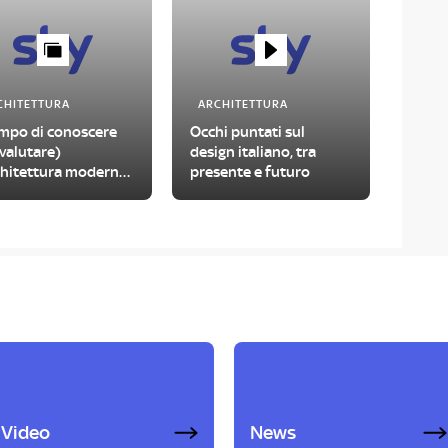
CHITETTURA
ARCHITETTURA
empo di conoscere
Occhi puntati sul
ivalutare)
design italiano, tra
rchitettura moderna
presente e futuro
Roma
Video
News