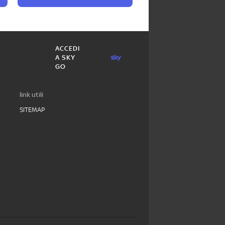
ACCEDI
A SKY
GO
link utili
SITEMAP