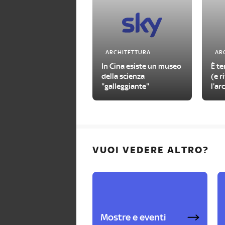
ARCHITETTURA
AR
In Cina esiste un museo
È t
della scienza
(e r
"galleggiante"
l'a
di 
VUOI VEDERE ALTRO?
Mostre e eventi