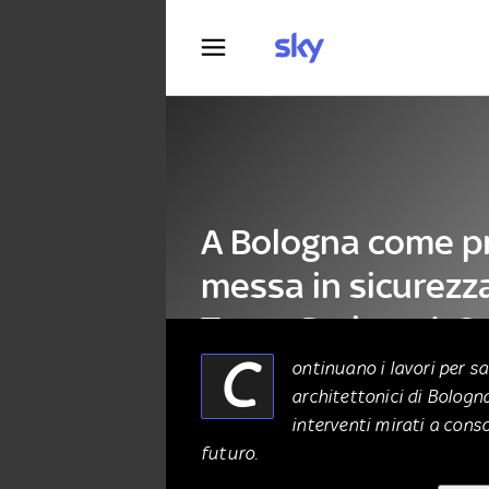
Fotografia
A Bologna come p
messa in sicurezza
Torre Garisenda?
C
ontinuano i lavori per sa
architettonici di Bologna
ARCHITETTURA
18 Maggio 2025
interventi mirati a cons
futuro.