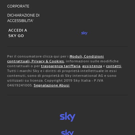
CORPORATE
DICHIARAZIONE DI
ACCESSIBILITA'
ACCEDI A
SKY GO
Per il consumatore clicca qui per i
Moduli, Condizioni
contrattuali, Privacy & Cookies
, informazioni sulle modifiche
contrattuali o per
trasparenza tariffaria
,
assistenza
e
contatti
.
Tutti i marchi Sky e i diritti di proprietà intellettuale in essi
contenuti, sono di proprietà di Sky international AG e sono
utilizzati su licenza. Copyright 2019 Sky Italia - P.IVA
04619241005.
Segnalazione Abusi