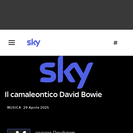
Danza e teatro
Fotografia
Letteratura
Architettura
Il camaleontico David Bowie
MUSICA
29 Aprile 2025
oonage Daydream