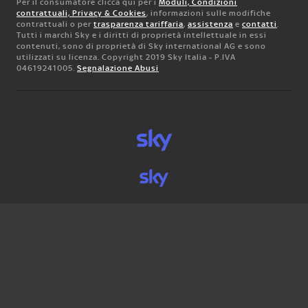
Per il consumatore clicca qui per i
Moduli, Condizioni
contrattuali, Privacy & Cookies
, informazioni sulle modifiche
contrattuali o per
trasparenza tariffaria
,
assistenza
e
contatti
.
Tutti i marchi Sky e i diritti di proprietà intellettuale in essi
contenuti, sono di proprietà di Sky international AG e sono
utilizzati su licenza. Copyright 2019 Sky Italia - P.IVA
04619241005.
Segnalazione Abusi