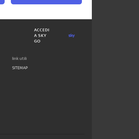
ACCEDI
A SKY
GO
link utili
SITEMAP