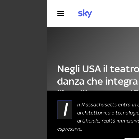
Fotografia
Negli USA il teatro
danza che integra
l'intelligenza artif
I
n Massachusetts entra in at
architettonico e tecnologic
DANZA E TEATRO
24 Agosto 2025
artificiale, realtà immersi
espressive.