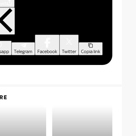
vidi
sapp
Telegram
Facebook
Twitter
Copia link
RE