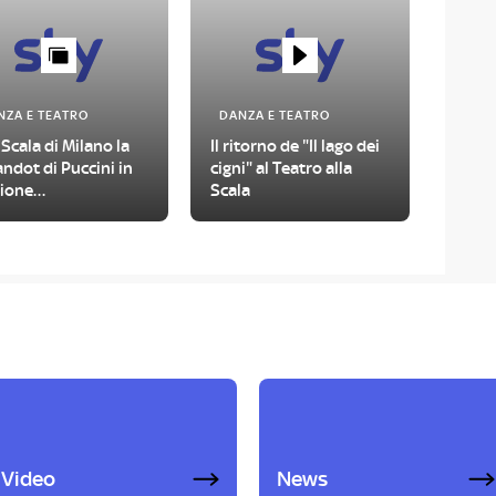
NZA E TEATRO
DANZA E TEATRO
 Scala di Milano la
Il ritorno de "Il lago dei
ndot di Puccini in
cigni" al Teatro alla
sione
Scala
rtecnologica
Video
News