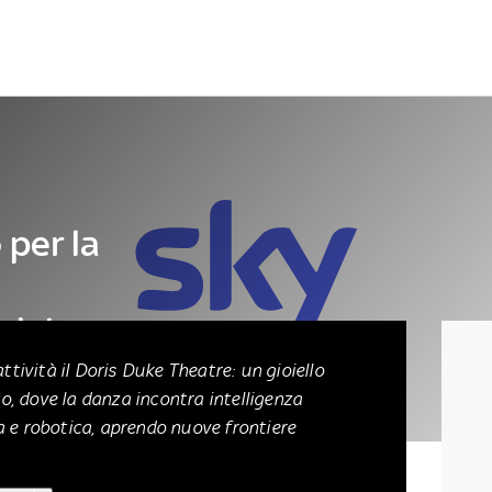
Letteratura
Architettura
Danza e teatro
 per la
iciale
tività il Doris Duke Theatre: un gioiello
o, dove la danza incontra intelligenza
va e robotica, aprendo nuove frontiere