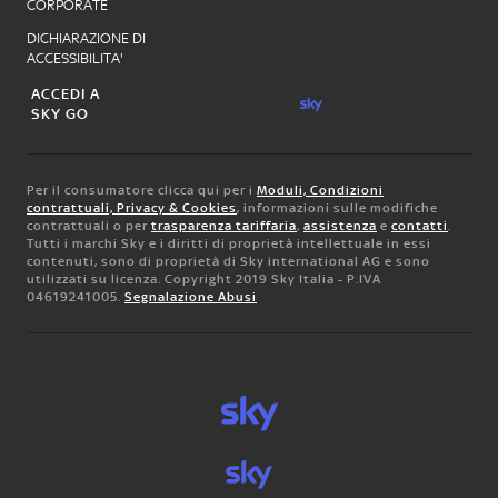
CORPORATE
DICHIARAZIONE DI
ACCESSIBILITA'
ACCEDI A
SKY GO
Per il consumatore clicca qui per i
Moduli, Condizioni
contrattuali, Privacy & Cookies
, informazioni sulle modifiche
contrattuali o per
trasparenza tariffaria
,
assistenza
e
contatti
.
Tutti i marchi Sky e i diritti di proprietà intellettuale in essi
contenuti, sono di proprietà di Sky international AG e sono
utilizzati su licenza. Copyright 2019 Sky Italia - P.IVA
04619241005.
Segnalazione Abusi