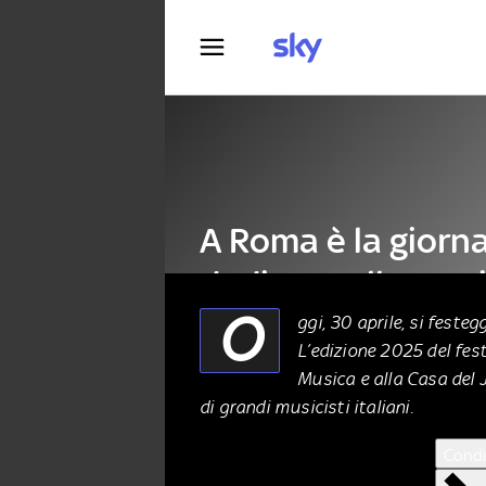
Fotografia
A Roma è la giorn
dedicata alla musi
O
ggi, 30 aprile, si festeg
L’edizione 2025 del fes
MUSICA
30 Aprile 2025
Musica e alla Casa del 
di grandi musicisti italiani.
Condi