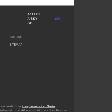
ACCEDI
A SKY
GO
link utili
SITEMAP
trattuali o per
trasparenza tariffaria
,
y international AG e sono utilizzati su licenza.