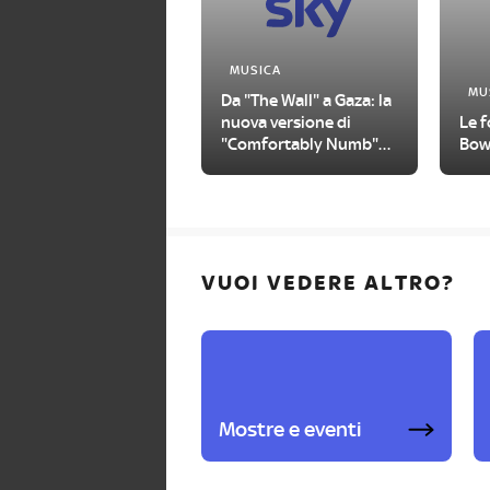
MUSICA
MU
Da "The Wall" a Gaza: la
nuova versione di
Le f
"Comfortably Numb"
Bow
firmata Roger Waters
VUOI VEDERE ALTRO?
Mostre e eventi