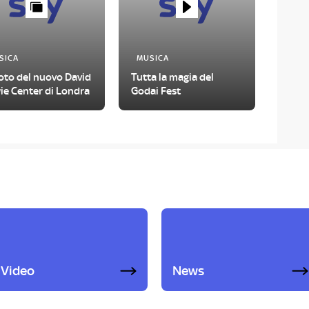
SICA
MUSICA
oto del nuovo David
Tutta la magia del
ie Center di Londra
Godai Fest
Video
News