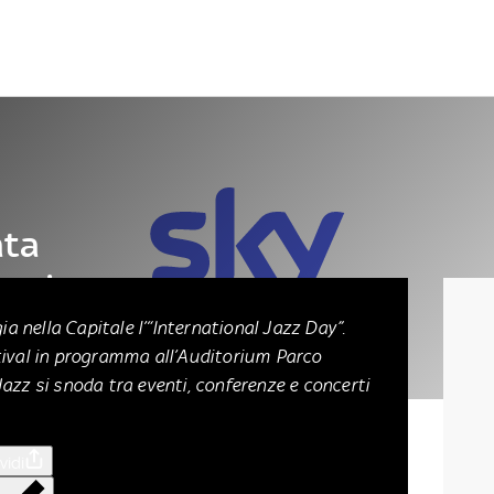
Letteratura
Architettura
Danza e teatro
ata
ca jazz
gia nella Capitale l’“International Jazz Day”.
tival in programma all’Auditorium Parco
Jazz si snoda tra eventi, conferenze e concerti
vidi