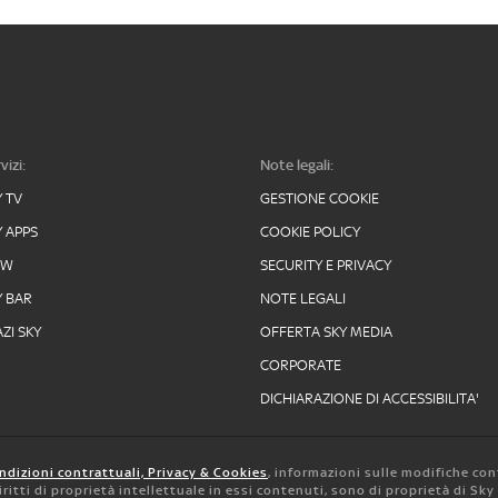
vizi:
Note legali:
Y TV
GESTIONE COOKIE
Y APPS
COOKIE POLICY
OW
SECURITY E PRIVACY
Y BAR
NOTE LEGALI
ZI SKY
OFFERTA SKY MEDIA
CORPORATE
DICHIARAZIONE DI ACCESSIBILITA'
ndizioni contrattuali, Privacy & Cookies
, informazioni sulle modifiche con
 diritti di proprietà intellettuale in essi contenuti, sono di proprietà di Sk