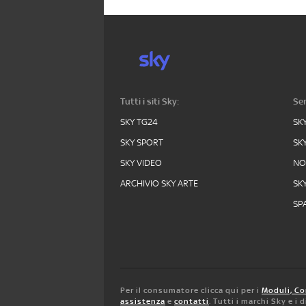
Tutti i siti Sky:
Ser
SKY TG24
SK
SKY SPORT
SK
SKY VIDEO
N
ARCHIVIO SKY ARTE
SK
SPA
Per il consumatore clicca qui per i
Moduli, Co
assistenza
e
contatti
. Tutti i marchi Sky e i