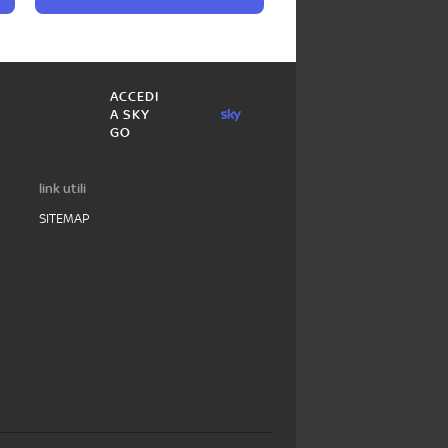
ACCEDI
A SKY
GO
link utili
SITEMAP