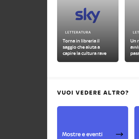
LETTERATURA
LE
Torna in libreria il
Un r
saggio che aiuta a
avvi
capire la cultura rave
pass
VUOI VEDERE ALTRO?
Mostre e eventi