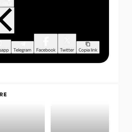
vidi
sapp
Telegram
Facebook
Twitter
Copia link
RE