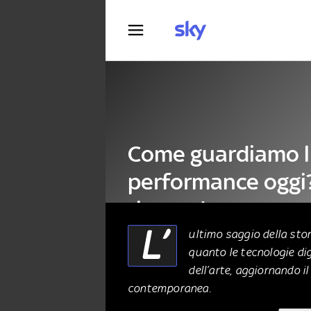
Fotografia
Come guardiamo l'
performance oggi?
risponde
L’
ultimo saggio della stor
quanto le tecnologie dig
LETTERATURA
29 Novembre 2025
dell’arte, aggiornando i
contemporanea.