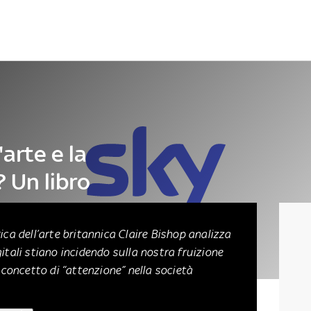
Letteratura
Architettura
Danza e teatro
arte e la
 Un libro
ica dell’arte britannica Claire Bishop analizza
itali stiano incidendo sulla nostra fruizione
l concetto di “attenzione” nella società