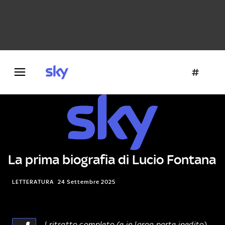
Danza e teatro
Fotografia
Letteratura
Architettura
La prima biografia di Lucio Fontana
LETTERATURA
24 Settembre 2025
l ritratto completo (e in larga parte inedito)