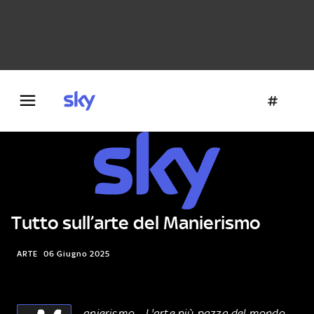
Danza e teatro
Fotografia
Letteratura
Architettura
Tutto sull’arte del Manierismo
ARTE
06 Giugno 2025
anierismo – L'arte più pazza del mondo