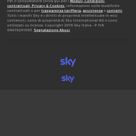
Per il consumatore clicca qui per i
Moduli, Condizioni
contrattuali, Privacy & Cookies
, informazioni sulle modifiche
contrattuali o per
trasparenza tariffaria
,
assistenza
e
contatti
.
Tutti i marchi Sky e i diritti di proprietà intellettuale in essi
contenuti, sono di proprietà di Sky international AG e sono
utilizzati su licenza. Copyright 2019 Sky Italia - P.IVA
04619241005.
Segnalazione Abusi