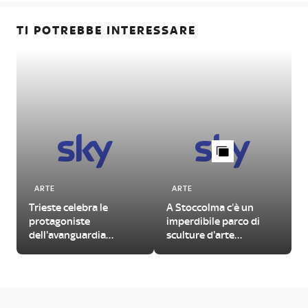
TI POTREBBE INTERESSARE
ARTE
ARTE
Trieste celebra le
A Stoccolma c'è un
L
protagoniste
imperdibile parco di
dell'avanguardia
sculture d'arte
femminile del
contemporanea
Novecento