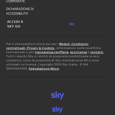
CORPORATE
DICHIARAZIONE DI
ACCESSIBILITA'
ACCEDI A
SKY GO
Per il consumatore clicca qui per i
Moduli, Condizioni
contrattuali, Privacy & Cookies
, informazioni sulle modifiche
contrattuali o per
trasparenza tariffaria
,
assistenza
e
contatti
.
Tutti i marchi Sky e i diritti di proprietà intellettuale in essi
contenuti, sono di proprietà di Sky international AG e sono
utilizzati su licenza. Copyright 2019 Sky Italia - P.IVA
04619241005.
Segnalazione Abusi