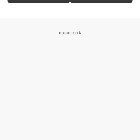
folklore e linguaggi
Nazionale Etrusco
contemporanei
PUBBLICITÀ