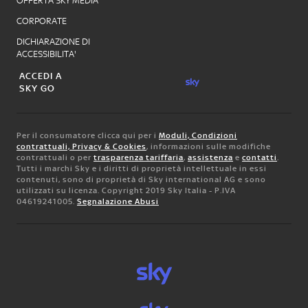
OFFERTA SKY MEDIA
CORPORATE
DICHIARAZIONE DI
ACCESSIBILITA'
ACCEDI A
SKY GO
Per il consumatore clicca qui per i
Moduli, Condizioni
contrattuali, Privacy & Cookies
, informazioni sulle modifiche
contrattuali o per
trasparenza tariffaria
,
assistenza
e
contatti
.
Tutti i marchi Sky e i diritti di proprietà intellettuale in essi
contenuti, sono di proprietà di Sky international AG e sono
utilizzati su licenza. Copyright 2019 Sky Italia - P.IVA
04619241005.
Segnalazione Abusi