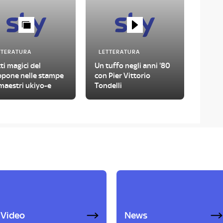
TTERATURA
LETTERATURA
tti magici del
Un tuffo negli anni '80
ppone nelle stampe
con Pier Vittorio
maestri ukiyo-e
Tondelli
Video
News