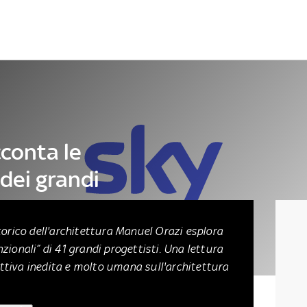
Letteratura
Architettura
Danza e teatro
cconta le
 dei grandi
torico dell'architettura Manuel Orazi esplora
zionali” di 41 grandi progettisti. Una lettura
tiva inedita e molto umana sull'architettura