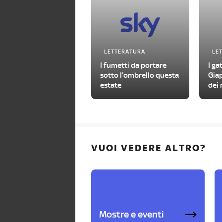
LETTERATURA
LE
I fumetti da portare
I ga
sotto l'ombrello questa
Gia
estate
dei 
VUOI VEDERE ALTRO?
Mostre e eventi