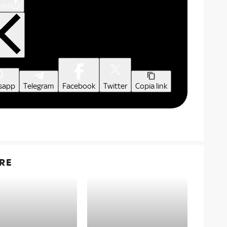
vidi
sapp
Telegram
Facebook
Twitter
Copia link
RE