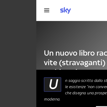
Fotografia
Un nuovo libro ra
vite (stravaganti)
architetti
U
n saggio scritto dallo s
le esistenze “non conven
LETTERATURA
23 Agosto 2025
che disegna una prospet
moderna.