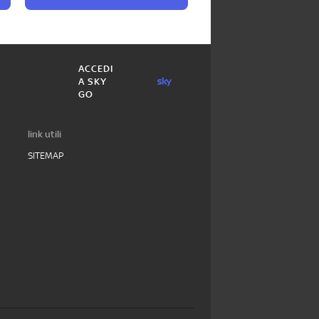
ACCEDI
A SKY
GO
link utili
SITEMAP