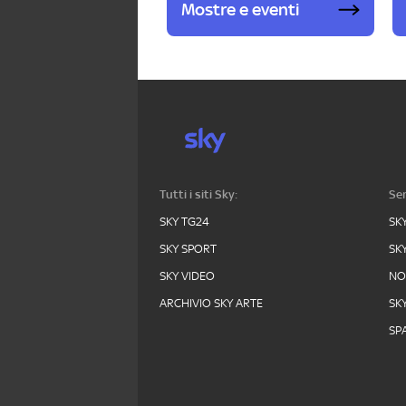
Mostre e eventi
Tutti i siti Sky:
Ser
SKY TG24
SK
SKY SPORT
SK
SKY VIDEO
N
ARCHIVIO SKY ARTE
SK
SPA