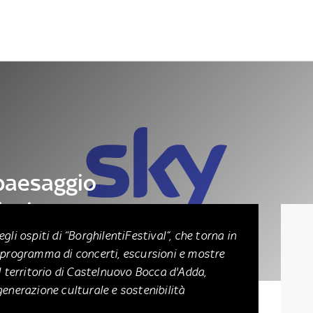
Letteratura
Architettura
Danza e teatro
paesaggio
ival
gli ospiti di “BorghilentiFestival”, che torna in
 programma di concerti, escursioni e mostre
il territorio di Castelnuovo Bocca d'Adda,
generazione culturale e sostenibilità