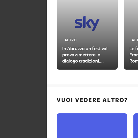
ALTRO
AL
In Abruzzo un festival
Le 
prova a mettere in
Fran
dialogo tradizioni,
Rom
folklore e linguaggi
Naz
contemporanei
VUOI VEDERE ALTRO?