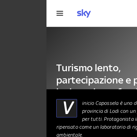
Fotografia
Turismo lento,
partecipazione e 
insieme in un fest
V
inicio Capossela è uno de
provincia di Lodi con un
ALTRO
24 Maggio 2026
per tutti. Protagonista 
ripensato come un laboratorio di ri
ambientale.