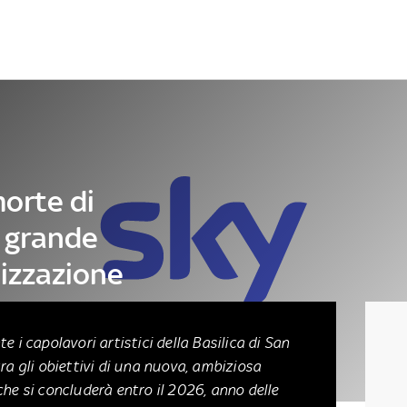
Letteratura
Architettura
Danza e teatro
morte di
 grande
lizzazione
e i capolavori artistici della Basilica di San
tra gli obiettivi di una nuova, ambiziosa
che si concluderà entro il 2026, anno delle