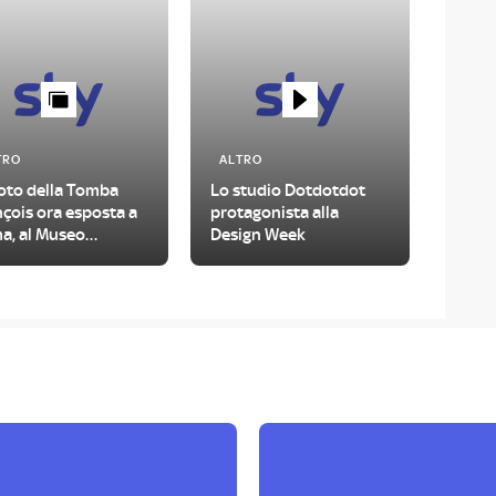
TRO
ALTRO
foto della Tomba
Lo studio Dotdotdot
çois ora esposta a
protagonista alla
a, al Museo
Design Week
ionale Etrusco