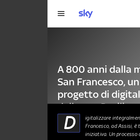
Fotografia
A 800 anni dalla 
San Francesco, un
progetto di digita
della sua Basilica
D
igitalizzare integralment
Francesco, ad Assisi, è 
ALTRO
07 Marzo 2026
iniziativa. Un processo 