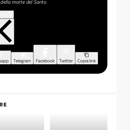
 della morte del Santo.
vidi
sapp
Telegram
Facebook
Twitter
Copia link
RE