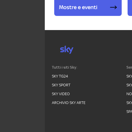
Mostre e eventi
Tutti i siti Sky:
Ser
SKY TG24
SK
SKY SPORT
SK
SKY VIDEO
N
ARCHIVIO SKY ARTE
SK
SPA