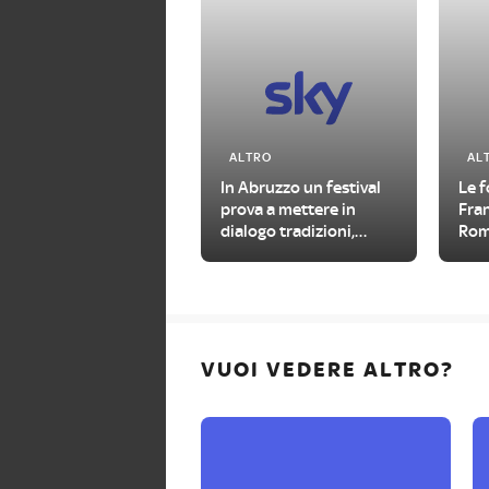
ALTRO
AL
In Abruzzo un festival
Le 
prova a mettere in
Fran
dialogo tradizioni,
Rom
folklore e linguaggi
Naz
contemporanei
VUOI VEDERE ALTRO?