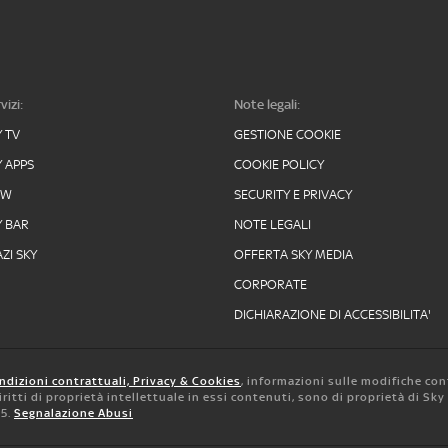
vizi:
Note legali:
Y TV
GESTIONE COOKIE
Y APPS
COOKIE POLICY
OW
SECURITY E PRIVACY
Y BAR
NOTE LEGALI
ZI SKY
OFFERTA SKY MEDIA
CORPORATE
DICHIARAZIONE DI ACCESSIBILITA'
ndizioni contrattuali, Privacy & Cookies
, informazioni sulle modifiche con
 diritti di proprietà intellettuale in essi contenuti, sono di proprietà di Sk
05.
Segnalazione Abusi