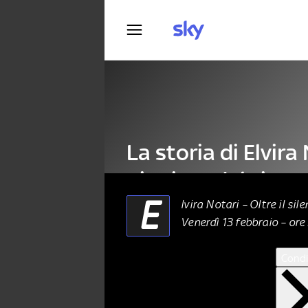
Fotografia
La storia di Elvira 
pioniera del cinem
E
lvira Notari – Oltre il sile
Venerdì 13 febbraio – ore 
CINEMA
12 Febbraio 2026
Condi