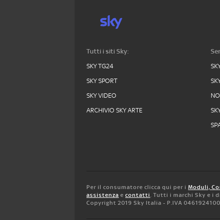
Tutti i siti Sky:
Ser
SKY TG24
SK
SKY SPORT
SK
SKY VIDEO
N
ARCHIVIO SKY ARTE
SK
SPA
Per il consumatore clicca qui per i
Moduli, Co
assistenza
e
contatti
. Tutti i marchi Sky e i
Copyright 2019 Sky Italia - P.IVA 046192410