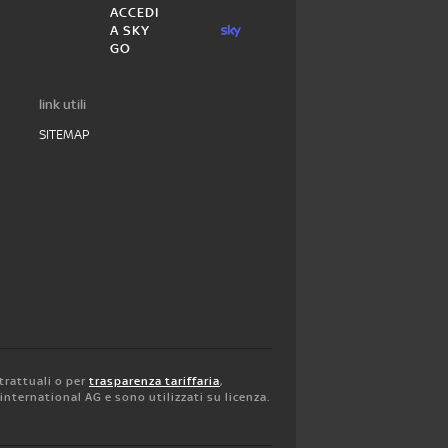
ACCEDI
A SKY
GO
link utili
SITEMAP
trattuali o per
trasparenza tariffaria
,
y international AG e sono utilizzati su licenza.