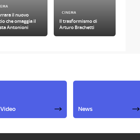
NEMA
CINEMA
rrara il nuovo
io che omaggia il
Il trasformismo di
sta Antonioni
Arturo Brachetti
Video
News