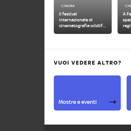
CINEMA
CI
Il festival
A Fe
internazionale di
spaz
cinematografia wildlife
regi
torna nel Gran Paradiso
VUOI VEDERE ALTRO?
Mostre e eventi