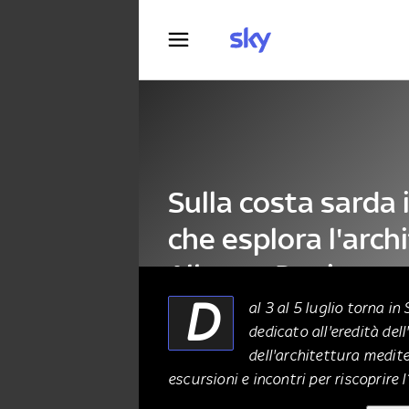
Fotografia
Sulla costa sarda i
che esplora l'arch
Alberto Ponis
D
al 3 al 5 luglio torna in
dedicato all'eredità del
ARCHITETTURA
26 Giugno 2026
dell'architettura medite
escursioni e incontri per riscoprire