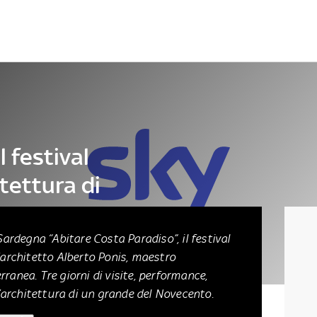
Letteratura
Architettura
Danza e teatro
l festival
itettura di
 Sardegna “Abitare Costa Paradiso”, il festival
l'architetto Alberto Ponis, maestro
rranea. Tre giorni di visite, performance,
 l’architettura di un grande del Novecento.