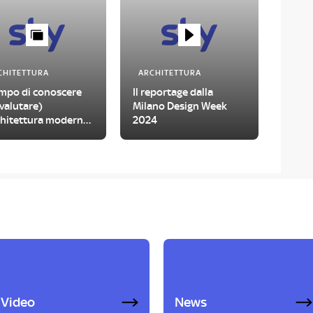
CHITETTURA
ARCHITETTURA
empo di conoscere
Il reportage dalla
ivalutare)
Milano Design Week
rchitettura moderna
2024
Roma
Video
News