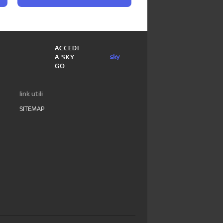
ACCEDI
A SKY
GO
link utili
SITEMAP