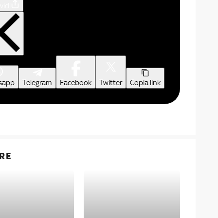
vidi
sapp
Telegram
Facebook
Twitter
Copia link
RE