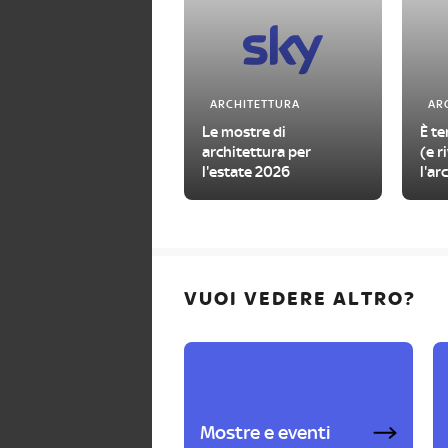
ARCHITETTURA
AR
Le mostre di
È t
architettura per
(e r
l'estate 2026
l'a
di 
VUOI VEDERE ALTRO?
Mostre e eventi