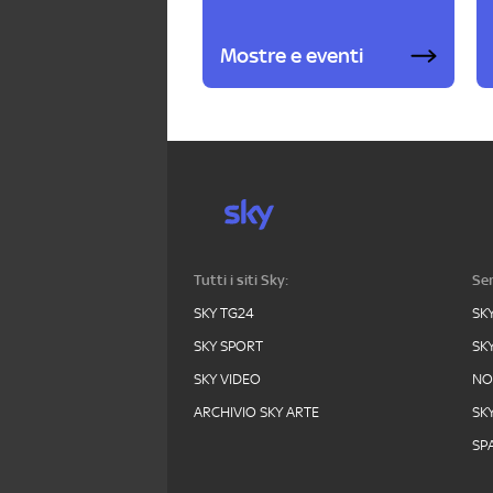
Mostre e eventi
Tutti i siti Sky:
Ser
SKY TG24
SK
SKY SPORT
SK
SKY VIDEO
N
ARCHIVIO SKY ARTE
SK
SPA