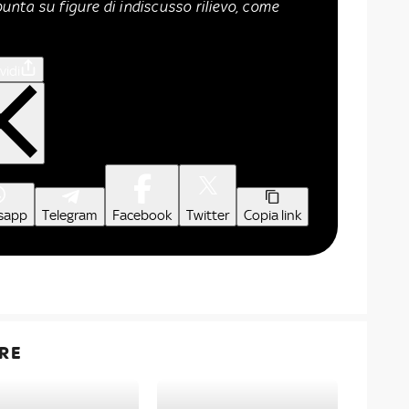
nta su figure di indiscusso rilievo, come
vidi
sapp
Telegram
Facebook
Twitter
Copia link
RE