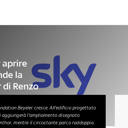
Letteratura
Architettura
Danza e teatro
 aprire
nde la
 di Renzo
Fondation Beyeler cresce. All'edificio progettato
i aggiungerà l'ampliamento disegnato
mthor, mentre il circostante parco raddoppia.