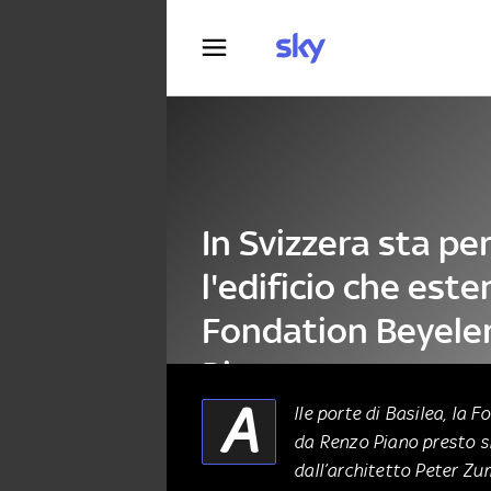
Fotografia
In Svizzera sta per
l'edificio che este
Fondation Beyeler
Piano
A
lle porte di Basilea, la 
da Renzo Piano presto s
ARCHITETTURA
18 Giugno 2026
dall’architetto Peter Zu