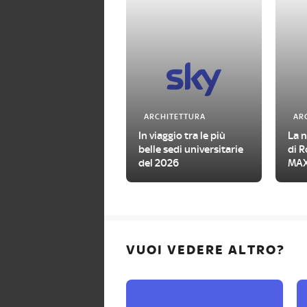
ARCHITETTURA
AR
In viaggio tra le più
La 
belle sedi universitarie
di R
del 2026
MAX
VUOI VEDERE ALTRO?