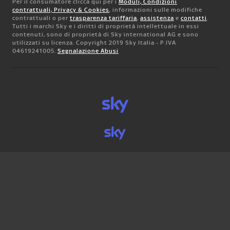
Per il consumatore clicca qui per i
Moduli, Condizioni
contrattuali, Privacy & Cookies
, informazioni sulle modifiche
contrattuali o per
trasparenza tariffaria
,
assistenza
e
contatti
.
Tutti i marchi Sky e i diritti di proprietà intellettuale in essi
contenuti, sono di proprietà di Sky international AG e sono
utilizzati su licenza. Copyright 2019 Sky Italia - P.IVA
04619241005.
Segnalazione Abusi