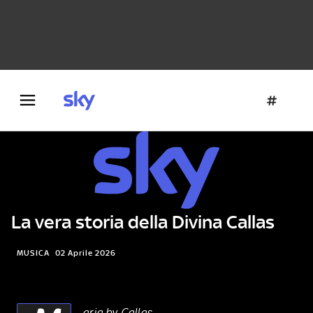
Danza e teatro
Fotografia
Letteratura
Architettura
La vera storia della Divina Callas
MUSICA
02 Aprile 2026
aria by Callas