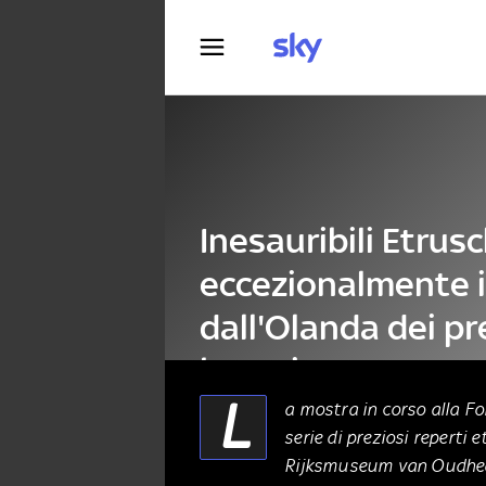
Fotografia
Inesauribili Etrusc
eccezionalmente in
dall'Olanda dei pr
bronzi
L
a mostra in corso alla F
serie di preziosi reperti
ALTRO
08 Aprile 2026
Rijksmuseum van Oudhede