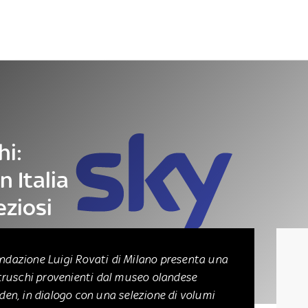
Letteratura
Architettura
Danza e teatro
hi:
 Italia
eziosi
ondazione Luigi Rovati di Milano presenta una
 etruschi provenienti dal museo olandese
n, in dialogo con una selezione di volumi