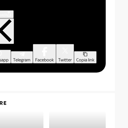
vidi
sapp
Telegram
Facebook
Twitter
Copia link
RE