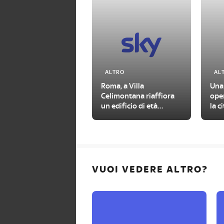
ALTRO
AL
Roma, a Villa
Una
Celimontana riaffiora
oper
un edificio di età
la c
imperiale
VUOI VEDERE ALTRO?