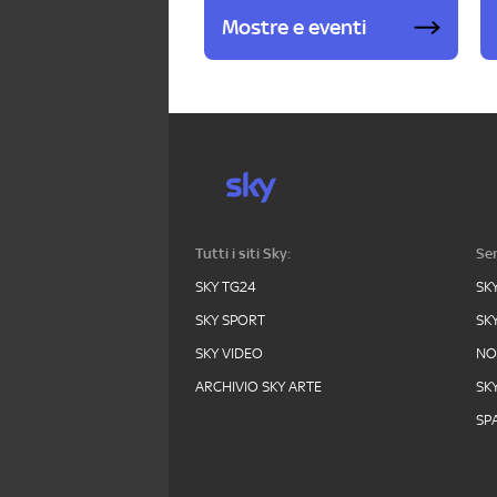
Mostre e eventi
Tutti i siti Sky:
Ser
SKY TG24
SK
SKY SPORT
SK
SKY VIDEO
N
ARCHIVIO SKY ARTE
SK
SPA