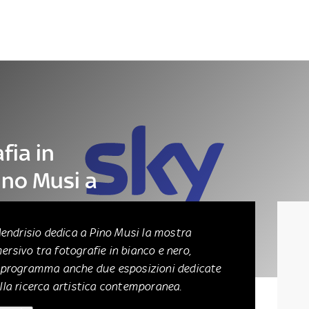
Letteratura
Architettura
Danza e teatro
fia in
ino Musi a
Mendrisio dedica a Pino Musi la mostra
rsivo tra fotografie in bianco e nero,
n programma anche due esposizioni dedicate
alla ricerca artistica contemporanea.