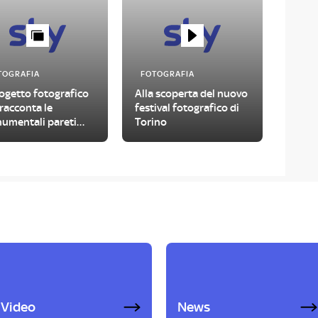
TOGRAFIA
FOTOGRAFIA
rogetto fotografico
Alla scoperta del nuovo
racconta le
festival fotografico di
umentali pareti
Torino
iose degli Stati
i
Video
News