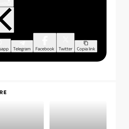
vidi
sapp
Telegram
Facebook
Twitter
Copia link
RE