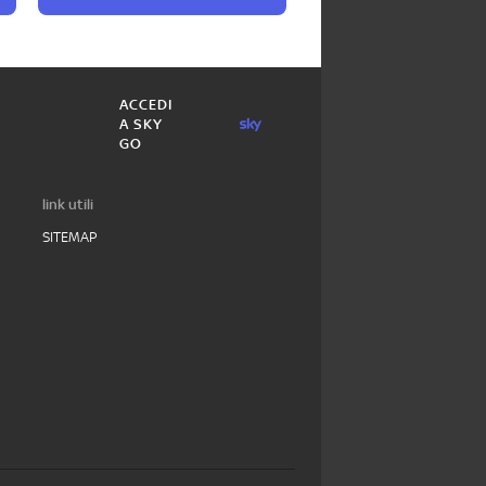
ACCEDI
A SKY
GO
link utili
SITEMAP