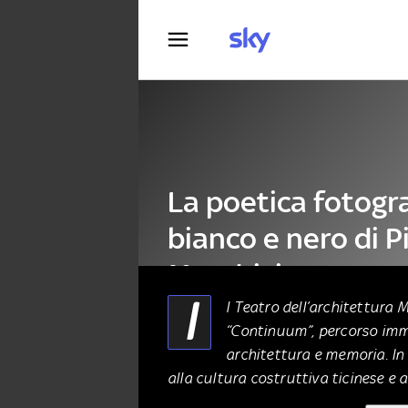
Fotografia
La poetica fotogra
bianco e nero di P
Mendrisio
I
l Teatro dell’architettura 
“Continuum”, percorso imme
FOTOGRAFIA
12 Maggio 2026
architettura e memoria. I
alla cultura costruttiva ticinese e 