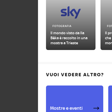
FOTOGRAFIA
FO
Il mondo visto da Ila
Il p
Bêka è raccolto in una
che 
mostra a Trieste
mon
rocc
Unit
VUOI VEDERE ALTRO?
Mostre e eventi