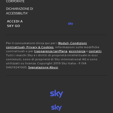
CORPORATE
DICHIARAZIONE DI
ACCESSIBILITA'
ACCEDI A
SKY GO
Per il consumatore clicca qui per i
Moduli, Condizioni
contrattuali, Privacy & Cookies
, informazioni sulle modifiche
contrattuali o per
trasparenza tariffaria
,
assistenza
e
contatti
.
Tutti i marchi Sky e i diritti di proprietà intellettuale in essi
contenuti, sono di proprietà di Sky international AG e sono
utilizzati su licenza. Copyright 2019 Sky Italia - P.IVA
04619241005.
Segnalazione Abusi