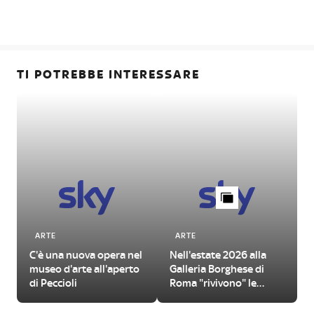
TI POTREBBE INTERESSARE
ARTE
ARTE
C'è una nuova opera nel
Nell'estate 2026 alla
L
museo d'arte all'aperto
Galleria Borghese di
di Peccioli
Roma "rivivono" le
Metamorfosi di Ovidio