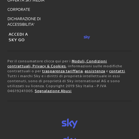
OFFERTA SKY MEDIA
CORPORATE
DICHIARAZIONE DI
ACCESSIBILITA'
ACCEDI A
SKY GO
Per il consumatore clicca qui per i
Moduli, Condizioni
contrattuali, Privacy & Cookies
, informazioni sulle modifiche
contrattuali o per
trasparenza tariffaria
,
assistenza
e
contatti
.
Tutti i marchi Sky e i diritti di proprietà intellettuale in essi
contenuti, sono di proprietà di Sky international AG e sono
utilizzati su licenza. Copyright 2019 Sky Italia - P.IVA
04619241005.
Segnalazione Abusi