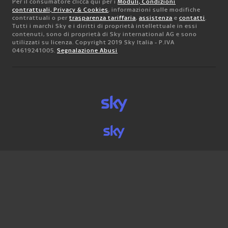
Per il consumatore clicca qui per i
Moduli, Condizioni
contrattuali, Privacy & Cookies
, informazioni sulle modifiche
contrattuali o per
trasparenza tariffaria
,
assistenza
e
contatti
.
Tutti i marchi Sky e i diritti di proprietà intellettuale in essi
contenuti, sono di proprietà di Sky international AG e sono
utilizzati su licenza. Copyright 2019 Sky Italia - P.IVA
04619241005.
Segnalazione Abusi