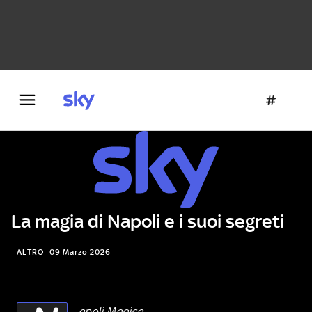
Danza e teatro
Fotografia
Letteratura
Architettura
La magia di Napoli e i suoi segreti
ALTRO
09 Marzo 2026
apoli Magica