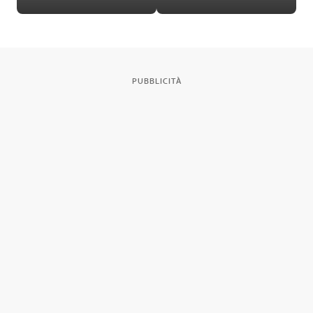
in Valle d’Aosta
rocciose degli Stati
Uniti
PUBBLICITÀ