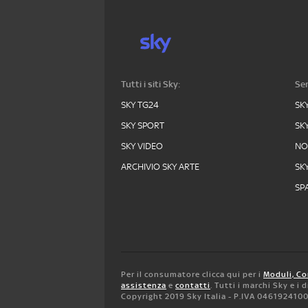
Tutti i siti Sky:
Ser
SKY TG24
SK
SKY SPORT
SK
SKY VIDEO
N
ARCHIVIO SKY ARTE
SK
SPA
Per il consumatore clicca qui per i
Moduli, Co
assistenza
e
contatti
. Tutti i marchi Sky e i
Copyright 2019 Sky Italia - P.IVA 046192410