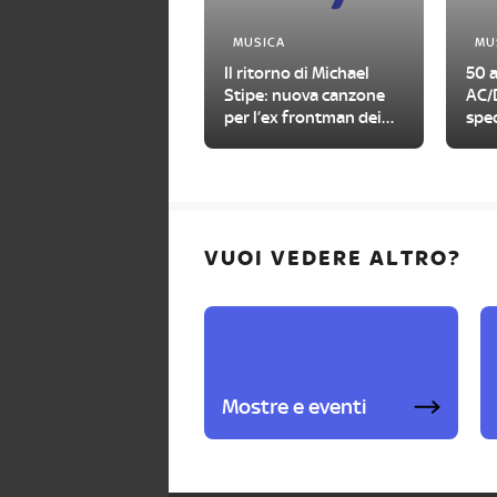
MUSICA
MU
Il ritorno di Michael
50 a
Stipe: nuova canzone
AC/D
per l’ex frontman dei
spec
R.E.M.
VUOI VEDERE ALTRO?
Mostre e eventi