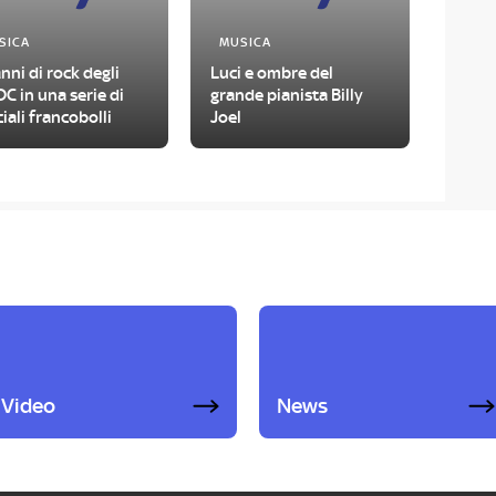
SICA
MUSICA
nni di rock degli
Luci e ombre del
C in una serie di
grande pianista Billy
iali francobolli
Joel
Video
News