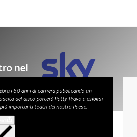
Letteratura
Architettura
Danza e teatro
tro nel
tty Pravo
ebra i 60 anni di carriera pubblicando un
uscita del disco porterà Patty Pravo a esibirsi
più importanti teatri del nostro Paese.
vidi