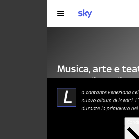
Fotografia
Musica, arte e tea
nuovo disco di Pa
L
a cantante veneziana cel
nuovo album di inediti. L’
MUSICA
12 Marzo 2026
durante la primavera nei 
Condi