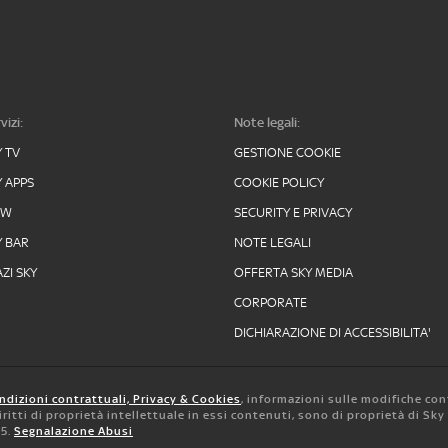
vizi:
Note legali:
Y TV
GESTIONE COOKIE
Y APPS
COOKIE POLICY
OW
SECURITY E PRIVACY
Y BAR
NOTE LEGALI
ZI SKY
OFFERTA SKY MEDIA
CORPORATE
DICHIARAZIONE DI ACCESSIBILITA'
ndizioni contrattuali, Privacy & Cookies
, informazioni sulle modifiche con
 diritti di proprietà intellettuale in essi contenuti, sono di proprietà di Sk
05.
Segnalazione Abusi