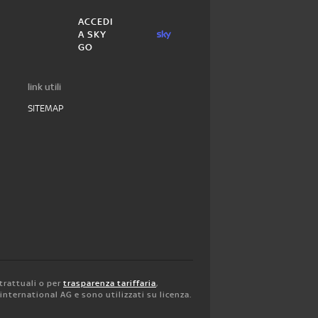
ACCEDI
A SKY
GO
link utili
SITEMAP
trattuali o per
trasparenza tariffaria
,
y international AG e sono utilizzati su licenza.