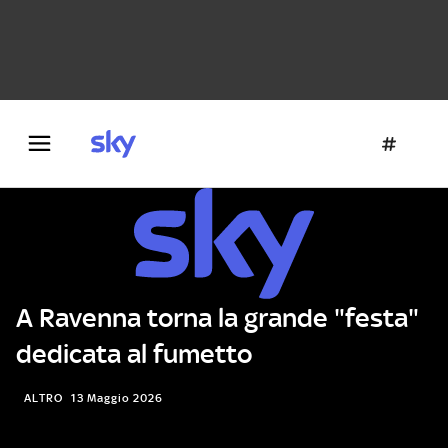
Danza e teatro
Fotografia
Letteratura
Architettura
A Ravenna torna la grande "festa"
dedicata al fumetto
ALTRO
13 Maggio 2026