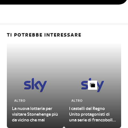
TI POTREBBE INTERESSARE
ALTRO
ALTRO
La nuova lotteria per
I castelli del Regno
visitare Stonehenge più
Unito protagonisti di
da vicino che mai
una serie di francobolli
d
illustrati