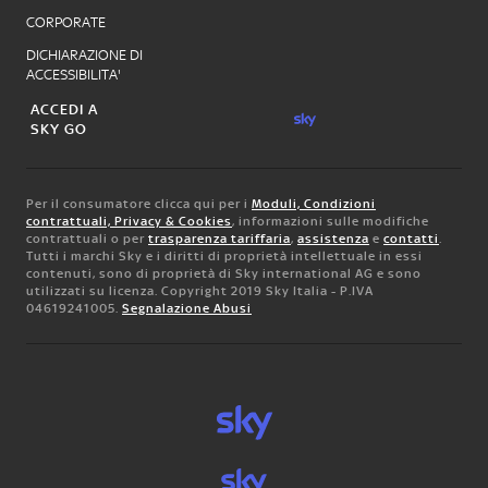
CORPORATE
DICHIARAZIONE DI
ACCESSIBILITA'
ACCEDI A
SKY GO
Per il consumatore clicca qui per i
Moduli, Condizioni
contrattuali, Privacy & Cookies
, informazioni sulle modifiche
contrattuali o per
trasparenza tariffaria
,
assistenza
e
contatti
.
Tutti i marchi Sky e i diritti di proprietà intellettuale in essi
contenuti, sono di proprietà di Sky international AG e sono
utilizzati su licenza. Copyright 2019 Sky Italia - P.IVA
04619241005.
Segnalazione Abusi