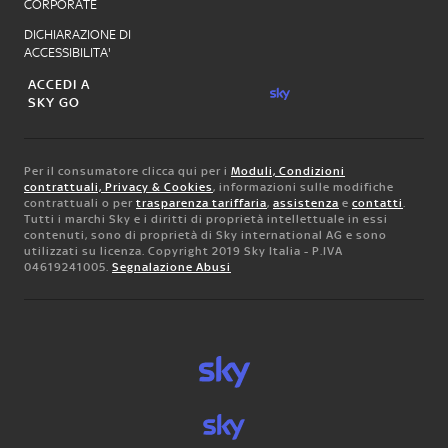
CORPORATE
DICHIARAZIONE DI
ACCESSIBILITA'
ACCEDI A
SKY GO
Per il consumatore clicca qui per i
Moduli, Condizioni
contrattuali, Privacy & Cookies
, informazioni sulle modifiche
contrattuali o per
trasparenza tariffaria
,
assistenza
e
contatti
.
Tutti i marchi Sky e i diritti di proprietà intellettuale in essi
contenuti, sono di proprietà di Sky international AG e sono
utilizzati su licenza. Copyright 2019 Sky Italia - P.IVA
04619241005.
Segnalazione Abusi