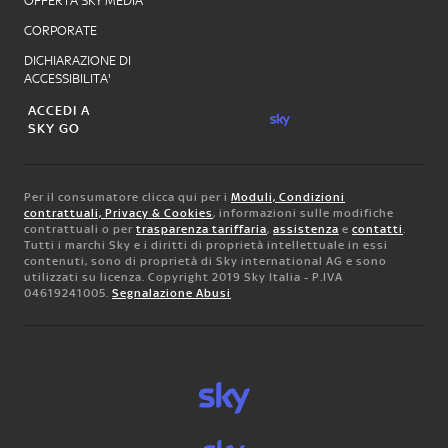
OFFERTA SKY MEDIA
CORPORATE
DICHIARAZIONE DI
ACCESSIBILITA'
ACCEDI A
SKY GO
Per il consumatore clicca qui per i
Moduli, Condizioni
contrattuali, Privacy & Cookies
, informazioni sulle modifiche
contrattuali o per
trasparenza tariffaria
,
assistenza
e
contatti
.
Tutti i marchi Sky e i diritti di proprietà intellettuale in essi
contenuti, sono di proprietà di Sky international AG e sono
utilizzati su licenza. Copyright 2019 Sky Italia - P.IVA
04619241005.
Segnalazione Abusi