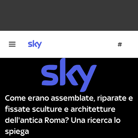
Danza e teatro
Fotografia
Letteratura
Architettura
Come erano assemblate, riparate e
fissate sculture e architetture
dell'antica Roma? Una ricerca lo
spiega