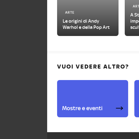
AR
ARTE
A S
Le origini di Andy
impe
Warhol e della Pop Art
scul
con
VUOI VEDERE ALTRO?
Mostre e eventi