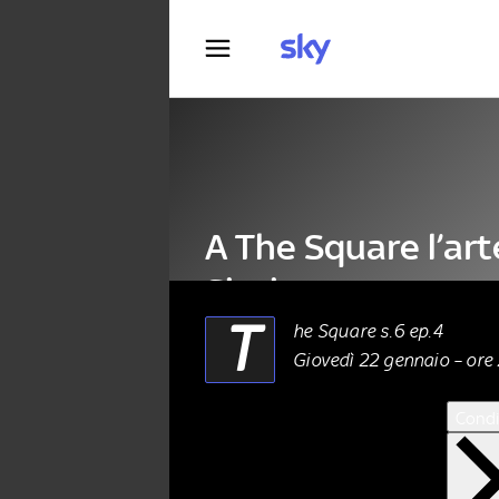
Fotografia
A The Square l’ar
Sissi
T
he Square s.6 ep.4
Giovedì 22 gennaio – ore
ARTE
21 Gennaio 2026
Condi