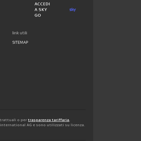
ACCEDI
A SKY
GO
link utili
SITEMAP
trattuali o per
trasparenza tariffaria
,
y international AG e sono utilizzati su licenza.