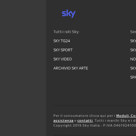
Tutti i siti Sky:
Ser
SKY TG24
SK
SKY SPORT
SK
SKY VIDEO
N
ARCHIVIO SKY ARTE
SK
SPA
Per il consumatore clicca qui per i
Moduli, Co
assistenza
e
contatti
. Tutti i marchi Sky e i
Copyright 2019 Sky Italia - P.IVA 046192410