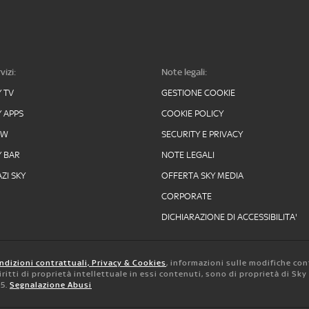
vizi:
Note legali:
Y TV
GESTIONE COOKIE
Y APPS
COOKIE POLICY
OW
SECURITY E PRIVACY
Y BAR
NOTE LEGALI
ZI SKY
OFFERTA SKY MEDIA
CORPORATE
DICHIARAZIONE DI ACCESSIBILITA'
ndizioni contrattuali, Privacy & Cookies
, informazioni sulle modifiche con
 diritti di proprietà intellettuale in essi contenuti, sono di proprietà di Sk
05.
Segnalazione Abusi