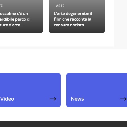
TE
ARTE
toccolma c'è un
L’arte degenerata: il
rdibile parco di
film che racconta la
ture d'arte
censura nazista
temporanea
Video
News