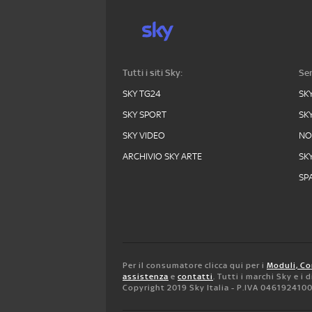
Tutti i siti Sky:
Ser
SKY TG24
SK
SKY SPORT
SK
SKY VIDEO
N
ARCHIVIO SKY ARTE
SK
SPA
Per il consumatore clicca qui per i
Moduli, Co
assistenza
e
contatti
. Tutti i marchi Sky e i
Copyright 2019 Sky Italia - P.IVA 046192410