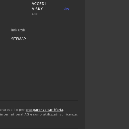
ACCEDI
A SKY
GO
link utili
SITEMAP
trattuali o per
trasparenza tariffaria
,
y international AG e sono utilizzati su licenza.