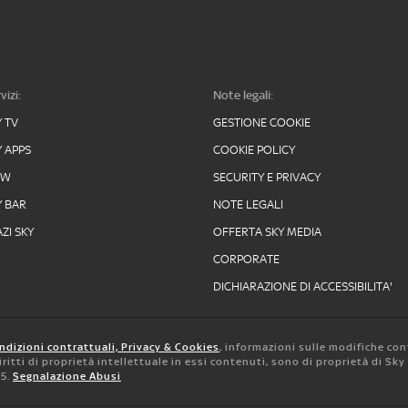
vizi:
Note legali:
Y TV
GESTIONE COOKIE
Y APPS
COOKIE POLICY
OW
SECURITY E PRIVACY
Y BAR
NOTE LEGALI
ZI SKY
OFFERTA SKY MEDIA
CORPORATE
DICHIARAZIONE DI ACCESSIBILITA'
ndizioni contrattuali, Privacy & Cookies
, informazioni sulle modifiche con
 diritti di proprietà intellettuale in essi contenuti, sono di proprietà di Sk
05.
Segnalazione Abusi