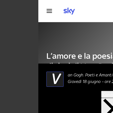
Fotografia
L’amore e la poesi
dipinti di Van Gog
V
an Gogh. Poeti e Amanti
Giovedì 18 giugno – ore 
ARTE
17 Giugno 2026
Condi