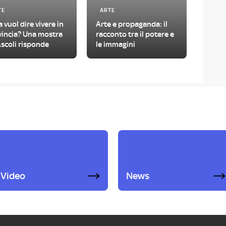
TE
ARTE
 vuol dire vivere in
Arte e propaganda: il
vincia? Una mostra
racconto tra il potere e
scoli risponde
le immagini
Video
News