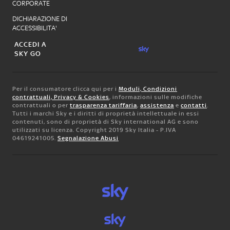
CORPORATE
DICHIARAZIONE DI
ACCESSIBILITA'
ACCEDI A
SKY GO
Per il consumatore clicca qui per i
Moduli, Condizioni
contrattuali, Privacy & Cookies
, informazioni sulle modifiche
contrattuali o per
trasparenza tariffaria
,
assistenza
e
contatti
.
Tutti i marchi Sky e i diritti di proprietà intellettuale in essi
contenuti, sono di proprietà di Sky international AG e sono
utilizzati su licenza. Copyright 2019 Sky Italia - P.IVA
04619241005.
Segnalazione Abusi