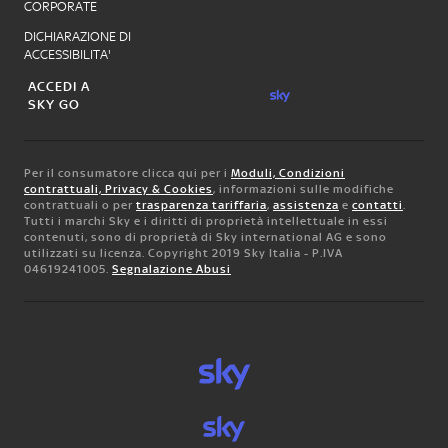
CORPORATE
DICHIARAZIONE DI
ACCESSIBILITA'
ACCEDI A
SKY GO
Per il consumatore clicca qui per i
Moduli, Condizioni
contrattuali, Privacy & Cookies
, informazioni sulle modifiche
contrattuali o per
trasparenza tariffaria
,
assistenza
e
contatti
.
Tutti i marchi Sky e i diritti di proprietà intellettuale in essi
contenuti, sono di proprietà di Sky international AG e sono
utilizzati su licenza. Copyright 2019 Sky Italia - P.IVA
04619241005.
Segnalazione Abusi