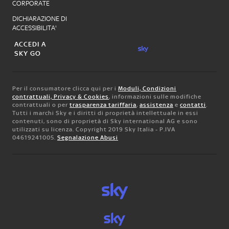
CORPORATE
DICHIARAZIONE DI
ACCESSIBILITA'
ACCEDI A
SKY GO
Per il consumatore clicca qui per i
Moduli, Condizioni
contrattuali, Privacy & Cookies
, informazioni sulle modifiche
contrattuali o per
trasparenza tariffaria
,
assistenza
e
contatti
.
Tutti i marchi Sky e i diritti di proprietà intellettuale in essi
contenuti, sono di proprietà di Sky international AG e sono
utilizzati su licenza. Copyright 2019 Sky Italia - P.IVA
04619241005.
Segnalazione Abusi